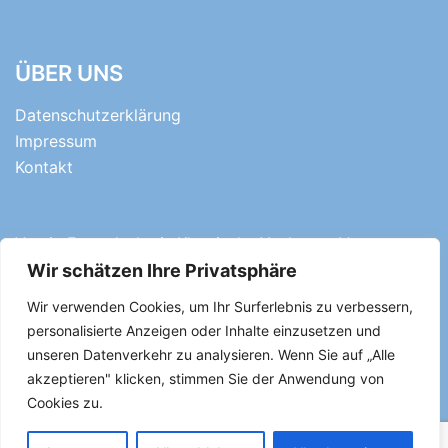
ÜBER UNS
Datenschutzerklärung
Impressum
Kontakt
Verein Freundeskreis Klassische Yachten e.V.
Kanalstr. 46 - 24159 Kiel
Wir schätzen Ihre Privatsphäre
Wir verwenden Cookies, um Ihr Surferlebnis zu verbessern,
personalisierte Anzeigen oder Inhalte einzusetzen und
info[at]fky.org
unseren Datenverkehr zu analysieren. Wenn Sie auf „Alle
akzeptieren" klicken, stimmen Sie der Anwendung von
Cookies zu.