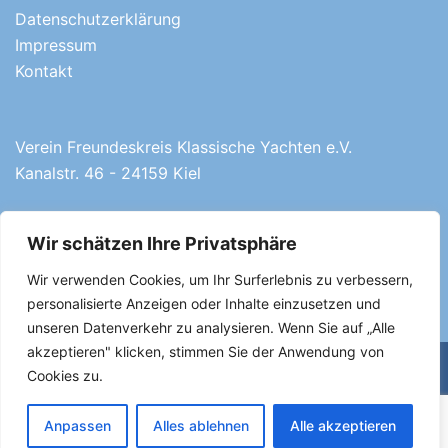
Datenschutzerklärung
Impressum
Kontakt
Verein Freundeskreis Klassische Yachten e.V.
Kanalstr. 46 - 24159 Kiel
Wir schätzen Ihre Privatsphäre
info[at]fky.org
Wir verwenden Cookies, um Ihr Surferlebnis zu verbessern,
personalisierte Anzeigen oder Inhalte einzusetzen und
unseren Datenverkehr zu analysieren. Wenn Sie auf „Alle
akzeptieren" klicken, stimmen Sie der Anwendung von
Cookies zu.
© Classic Week 2024.
Anpassen
Alles ablehnen
Alle akzeptieren